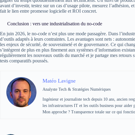
gagner du temps quotidiennement aux techniciens. Un suivi de productio
avant d’investir, testez sur un cas d’usage pilote, mesurez l’adhésion, 
fait le lien entre promesse logicielle et ROI concret.
Conclusion : vers une industrialisation du no-code
En juin 2026, le no-code n’est plus une mode passagère. Dans l’industrie
d’outils adaptés à leurs contraintes. Les avantages sont nets : autonomie,
les enjeux de sécurité, de souveraineté et de gouvernance. Ce qui change
s’intègrent de plus en plus finement aux systèmes d’information existan
régulièrement les nouveaux outils du marché et je partage mes retours s
tests comparatifs poussés.
Matéo Lavigne
Analyste Tech & Stratégies Numériques
Ingénieur et journaliste tech depuis 10 ans, ancien re
les infrastructures IT et les outils business pour aider
Mon approche ? Transparence totale sur ce qui fonction