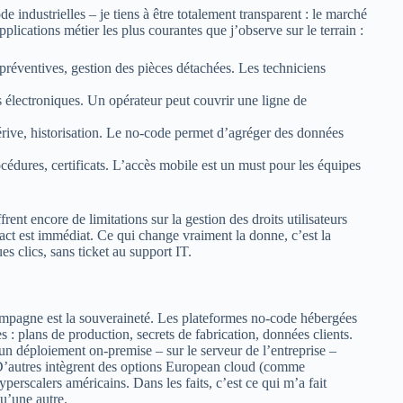
e industrielles – je tiens à être totalement transparent : le marché
pplications métier les plus courantes que j’observe sur le terrain :
 préventives, gestion des pièces détachées. Les techniciens
 électroniques. Un opérateur peut couvrir une ligne de
dérive, historisation. Le no-code permet d’agréger des données
océdures, certificats. L’accès mobile est un must pour les équipes
rent encore de limitations sur la gestion des droits utilisateurs
act est immédiat. Ce qui change vraiment la donne, c’est la
es clics, sans ticket au support IT.
ompagne est la souveraineté. Les plateformes no-code hébergées
 : plans de production, secrets de fabrication, données clients.
un déploiement on-premise – sur le serveur de l’entreprise –
. D’autres intègrent des options European cloud (comme
calers américains. Dans les faits, c’est ce qui m’a fait
u’une autre.