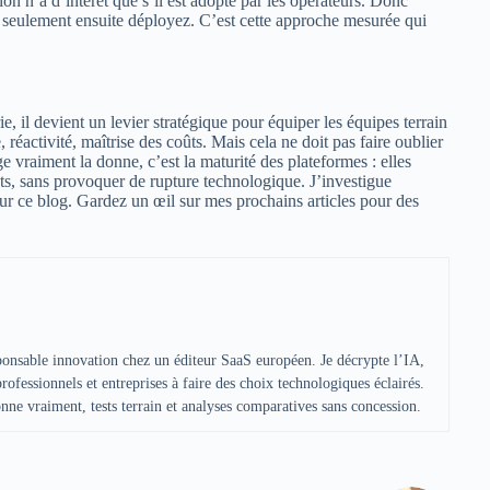
n n’a d’intérêt que s’il est adopté par les opérateurs. Donc
et seulement ensuite déployez. C’est cette approche mesurée qui
, il devient un levier stratégique pour équiper les équipes terrain
 réactivité, maîtrise des coûts. Mais cela ne doit pas faire oublier
 vraiment la donne, c’est la maturité des plateformes : elles
ts, sans provoquer de rupture technologique. J’investigue
ur ce blog. Gardez un œil sur mes prochains articles pour des
sponsable innovation chez un éditeur SaaS européen. Je décrypte l’IA,
 professionnels et entreprises à faire des choix technologiques éclairés.
ne vraiment, tests terrain et analyses comparatives sans concession.