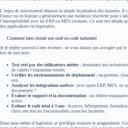
L’enjeu de souveraineté dépasse la simple localisation des données. Il s’
France ou en Europe a généralement une meilleure réactivité pour s’adap
l’interopérabilité avec les ERP ou MES existants. Ce sont des détails qui 
des applications est impérative.
Comment bien choisir son outil no-code industriel
Je le répète souvent à mes lecteurs : ne vous laissez pas aveugler par l
lors de mes tests :
Test réel par des utilisateurs métier
: demandez aux techniciens
de valider l’ergonomie terrain.
Vérifier les environnements de déploiement
: on-premise, cloud
eux.
Analyser les intégrations natives
: avec quels ERP, MES, ou syst
documentée ?
Évaluer le support et la documentation
: un éditeur transpare
active.
Estimer le coût total à 3 ans
: licences, hébergement, formation,
chers une fois les fonctionnalités avancées facturées.
Dans mon métier d’ingénieur, je privilégie toujours le pragmatisme. U