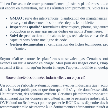
J’ai eu l’occasion de tester personnellement plusieurs plateformes no-cod
est encore en maturation, mais les résultats sont prometteurs. Voici les a
GMAO
: suivi des interventions, planification des maintenances
renseignent directement les données depuis leur tablette.
Inspections qualité
: formulaires dynamiques, photos, signatures
production avec une app métier dédiée en moins d’une heure.
Suivi de production
: indicateurs temps réel, alertes en cas de 
capteurs sans écrire une ligne de code.
Gestion documentaire
: centralisation des fiches techniques, pr
itinérantes.
Soyons réalistes : toutes les plateformes ne se valent pas. Certaines souff
avancés ou sur la montée en charge. Mais pour des usages ciblés, l’imp
capacité à itérer : lorsqu’un besoin émerge, l’app est modifiée en quelqu
Souveraineté des données industrielles : un enjeu clé
Un point que j’aborde systématiquement avec les industriels que j’acc
dans le cloud public posent question quand il s’agit de données sensibles
Heureusement, des solutions existent. Certaines plateformes proposent 
garantissant que les données ne quittent jamais le périmètre industriel
OVHcloud ou Scaleway) pour respecter le RGPD sans dépendre des hypers
recommander telle plateforme à un équipementier aéronautique plutôt q