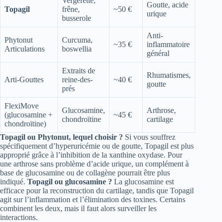
Vergerette,
Goutte, acide
Topagil
frêne,
~50 €
urique
busserole
Anti-
Phytonut
Curcuma,
~35 €
inflammatoire
Articulations
boswellia
général
Extraits de
Rhumatismes,
Arti-Gouttes
reine-des-
~40 €
goutte
prés
FlexiMove
Glucosamine,
Arthrose,
(glucosamine +
~45 €
chondroïtine
cartilage
chondroïtine)
Topagil ou Phytonut, lequel choisir ?
Si vous souffrez
spécifiquement d’hyperuricémie ou de goutte, Topagil est plus
approprié grâce à l’inhibition de la xanthine oxydase. Pour
une arthrose sans problème d’acide urique, un complément à
base de glucosamine ou de collagène pourrait être plus
indiqué.
Topagil ou glucosamine ?
La glucosamine est
efficace pour la reconstruction du cartilage, tandis que Topagil
agit sur l’inflammation et l’élimination des toxines. Certains
combinent les deux, mais il faut alors surveiller les
interactions.