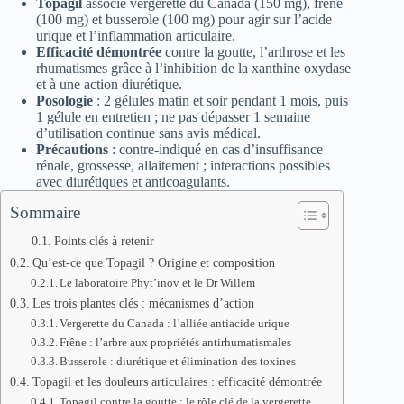
Topagil
associe vergerette du Canada (150 mg), frêne
(100 mg) et busserole (100 mg) pour agir sur l’acide
urique et l’inflammation articulaire.
Efficacité démontrée
contre la goutte, l’arthrose et les
rhumatismes grâce à l’inhibition de la xanthine oxydase
et à une action diurétique.
Posologie
: 2 gélules matin et soir pendant 1 mois, puis
1 gélule en entretien ; ne pas dépasser 1 semaine
d’utilisation continue sans avis médical.
Précautions
: contre-indiqué en cas d’insuffisance
rénale, grossesse, allaitement ; interactions possibles
avec diurétiques et anticoagulants.
Sommaire
Points clés à retenir
Qu’est-ce que Topagil ? Origine et composition
Le laboratoire Phyt’inov et le Dr Willem
Les trois plantes clés : mécanismes d’action
Vergerette du Canada : l’alliée antiacide urique
Frêne : l’arbre aux propriétés antirhumatismales
Busserole : diurétique et élimination des toxines
Topagil et les douleurs articulaires : efficacité démontrée
Topagil contre la goutte : le rôle clé de la vergerette