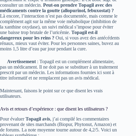
consulter un médecin.
Peut-on prendre Topagil avec des
médicaments contre la goutte (allopurinol, febuxostat) ?
Là encore, l’interaction n’est pas documentée, mais comme le
complément agit sur la même voie métabolique (inhibition de
la xanthine oxydase), un suivi médical s’impose pour éviter
une baisse trop brutale de l’uricémie.
Topagil est-il
dangereux pour les reins ?
Oui, si vous avez des antécédents
rénaux, mieux vaut éviter. Pour les personnes saines, buvez au
moins 1,5 litre d’eau par jour pendant la cure.
Avertissement
: Topagil est un complément alimentaire,
pas un médicament. Il ne doit pas se substituer à un traitement
prescrit par un médecin. Les informations fournies ici sont à
titre informatif et ne remplacent pas un avis médical.
Maintenant, faisons le point sur ce que disent les vrais
utilisateurs.
Avis et retours d’expérience : que disent les utilisateurs ?
Pour évaluer
Topagil avis
, j’ai compilé les commentaires
provenant de sites marchands (Biopur, Phytonut, Amazon) et
de forums. La note moyenne tourne autour de 4,2/5. Voici un
tableau synthétique :