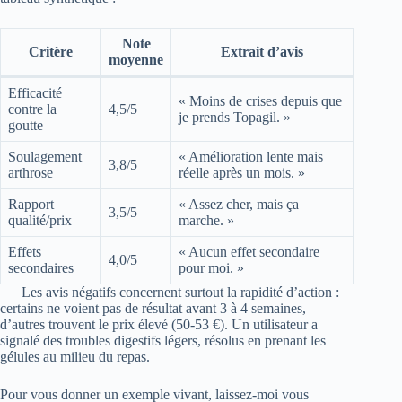
Note
Critère
Extrait d’avis
moyenne
Efficacité
« Moins de crises depuis que
contre la
4,5/5
je prends Topagil. »
goutte
Soulagement
« Amélioration lente mais
3,8/5
arthrose
réelle après un mois. »
Rapport
« Assez cher, mais ça
3,5/5
qualité/prix
marche. »
Effets
« Aucun effet secondaire
4,0/5
secondaires
pour moi. »
Les avis négatifs concernent surtout la rapidité d’action :
certains ne voient pas de résultat avant 3 à 4 semaines,
d’autres trouvent le prix élevé (50-53 €). Un utilisateur a
signalé des troubles digestifs légers, résolus en prenant les
gélules au milieu du repas.
Pour vous donner un exemple vivant, laissez-moi vous