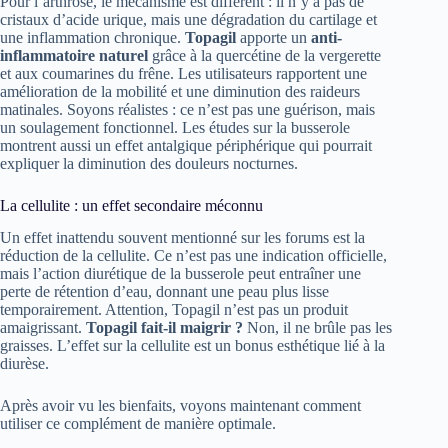
Pour l’arthrose, le mécanisme est différent : il n’y a pas de
cristaux d’acide urique, mais une dégradation du cartilage et
une inflammation chronique.
Topagil
apporte un
anti-
inflammatoire naturel
grâce à la quercétine de la vergerette
et aux coumarines du frêne. Les utilisateurs rapportent une
amélioration de la mobilité et une diminution des raideurs
matinales. Soyons réalistes : ce n’est pas une guérison, mais
un soulagement fonctionnel. Les études sur la busserole
montrent aussi un effet antalgique périphérique qui pourrait
expliquer la diminution des douleurs nocturnes.
La cellulite : un effet secondaire méconnu
Un effet inattendu souvent mentionné sur les forums est la
réduction de la cellulite. Ce n’est pas une indication officielle,
mais l’action diurétique de la busserole peut entraîner une
perte de rétention d’eau, donnant une peau plus lisse
temporairement. Attention, Topagil n’est pas un produit
amaigrissant.
Topagil fait-il maigrir ?
Non, il ne brûle pas les
graisses. L’effet sur la cellulite est un bonus esthétique lié à la
diurèse.
Après avoir vu les bienfaits, voyons maintenant comment
utiliser ce complément de manière optimale.