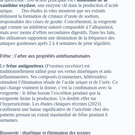
xanthine oxydase
, une enzyme clé dans la production d’acide
urique.
Des études in vitro montrent que ses extraits
réduisent la formation de cristaux d’urate de sodium,
responsables des crises de goutte. Concrètement, la vergerette
agit comme un inhibiteur naturel comparable à l’allopurinol,
mais avec moins d’effets secondaires digestifs. Dans les faits,
les utilisateurs rapportent une diminution de la fréquence des
attaques goutteuses après 2 à 4 semaines de prise régulière.
Frêne : l’arbre aux propriétés antirhumatismales
Le
frêne antigoutteux
(
Fraxinus excelsior
) est
traditionnellement utilisé pour ses vertus diurétiques et anti-
inflammatoires. Ses composés (coumarines, hétérosides)
stimulent l’élimination rénale de l’acide urique et de l’urée. Ce
qui change vraiment la donne, c’est la combinaison avec la
vergerette : le frêne booste l’excrétion pendant que la
vergerette freine la production. Un double effet sur
l’hyperuricémie. Les études cliniques récentes (2023)
confirment une baisse significative de l’uricémie chez des
patients prenant un extrait standardisé de frêne pendant 6
semaines.
Busserole : diurétique et élimination des toxines