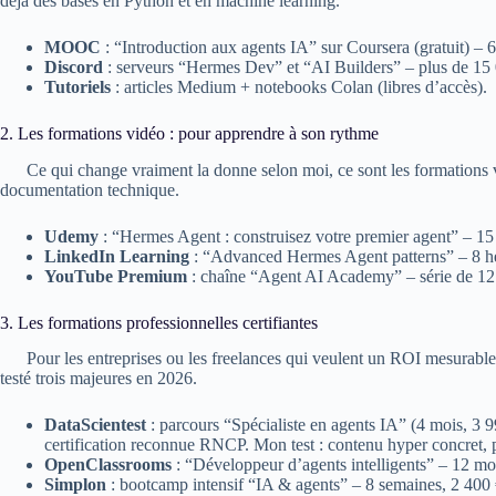
déjà des bases en Python et en machine learning.
MOOC
: “Introduction aux agents IA” sur Coursera (gratuit) – 6
Discord
: serveurs “Hermes Dev” et “AI Builders” – plus de 15 
Tutoriels
: articles Medium + notebooks Colan (libres d’accès).
2. Les formations vidéo : pour apprendre à son rythme
Ce qui change vraiment la donne selon moi, ce sont les formations v
documentation technique.
Udemy
: “Hermes Agent : construisez votre premier agent” – 15
LinkedIn Learning
: “Advanced Hermes Agent patterns” – 8 heu
YouTube Premium
: chaîne “Agent AI Academy” – série de 12 
3. Les formations professionnelles certifiantes
Pour les entreprises ou les freelances qui veulent un ROI mesurable, 
testé trois majeures en 2026.
DataScientest
: parcours “Spécialiste en agents IA” (4 mois, 3
certification reconnue RNCP. Mon test : contenu hyper concret, pr
OpenClassrooms
: “Développeur d’agents intelligents” – 12 moi
Simplon
: bootcamp intensif “IA & agents” – 8 semaines, 2 400