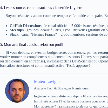
4. Les ressources communautaires : le nerf de la guerre
Soyons réalistes : aucun cours ne remplace l’entraide entre pairs.
GitHub Discussions
: le canal officiel – 5 000+ issues résolue
Meetups
: groupes locaux à Paris, Lyon, Bruxelles (gratuits ou 5
Slack
: canal “Hermes France” – 2 000 membres, sessions de c
5. Mon avis final : choisir selon son profil
Si vous débutez et avez un budget serré, commencez par les
ressou
voulez monter en compétences rapidement, les cours Udemy sont parfai
ou déploiement en entreprise), investissez dans DataScientest ou Ope
formation structurée et communauté active. Testé, approuvé.
Matéo Lavigne
Analyste Tech & Stratégies Numériques
Ingénieur et journaliste tech depuis 10 ans, ancien re
les infrastructures IT et les outils business pour aider
Mon approche ? Transparence totale sur ce qui fonction