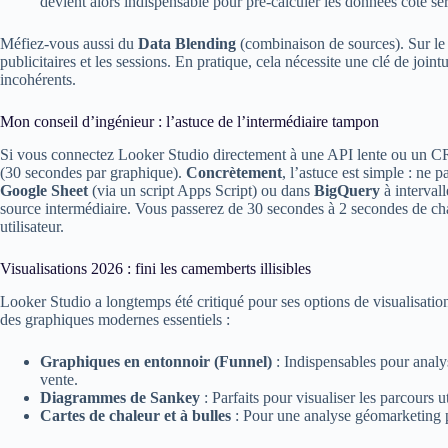
devient alors indispensable pour pré-calculer les données côté ser
Méfiez-vous aussi du
Data Blending
(combinaison de sources). Sur le p
publicitaires et les sessions. En pratique, cela nécessite une clé de joi
incohérents.
Mon conseil d’ingénieur : l’astuce de l’intermédiaire tampon
Si vous connectez Looker Studio directement à une API lente ou un C
(30 secondes par graphique).
Concrètement
, l’astuce est simple : ne
Google Sheet
(via un script Apps Script) ou dans
BigQuery
à intervall
source intermédiaire. Vous passerez de 30 secondes à 2 secondes de c
utilisateur.
Visualisations 2026 : fini les camemberts illisibles
Looker Studio a longtemps été critiqué pour ses options de visualisati
des graphiques modernes essentiels :
Graphiques en entonnoir (Funnel)
: Indispensables pour analy
vente.
Diagrammes de Sankey
: Parfaits pour visualiser les parcours u
Cartes de chaleur et à bulles
: Pour une analyse géomarketing p