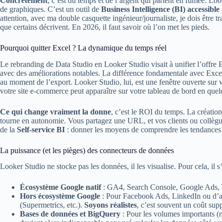
Concrètement
, c’est du temps et de l’argent qui partent en fumée. Lo
de graphiques. C’est un outil de
Business Intelligence (BI) accessible
attention, avec ma double casquette ingénieur/journaliste, je dois être t
que certains décrivent. En 2026, il faut savoir où l’on met les pieds.
Pourquoi quitter Excel ? La dynamique du temps réel
Le rebranding de Data Studio en Looker Studio visait à unifier l’offre
avec des améliorations notables. La différence fondamentale avec Exc
au moment de l’export. Looker Studio, lui, est une fenêtre ouverte sur
votre site e-commerce peut apparaître sur votre tableau de bord en que
Ce qui change vraiment la donne
, c’est le ROI du temps. La création
tourne en autonomie. Vous partagez une URL, et vos clients ou collègu
de la
Self-service BI
: donner les moyens de comprendre les tendances
La puissance (et les pièges) des connecteurs de données
Looker Studio ne stocke pas les données, il les visualise. Pour cela, il 
Écosystème Google natif
: GA4, Search Console, Google Ads, Yo
Hors écosystème Google
: Pour Facebook Ads, LinkedIn ou d’aut
(Supermetrics, etc.).
Soyons réalistes
, c’est souvent un coût sup
Bases de données et BigQuery
: Pour les volumes importants (m