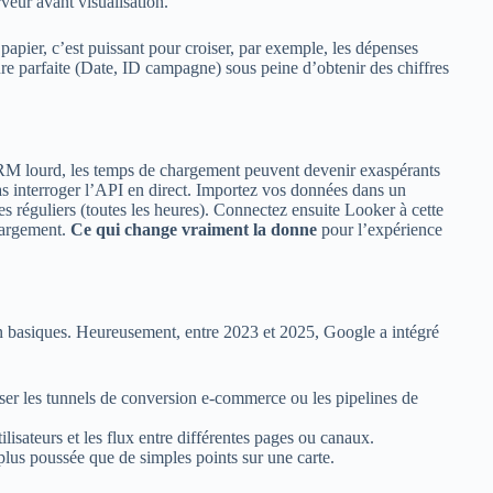
veur avant visualisation.
apier, c’est puissant pour croiser, par exemple, les dépenses
nture parfaite (Date, ID campagne) sous peine d’obtenir des chiffres
RM lourd, les temps de chargement peuvent devenir exaspérants
 pas interroger l’API en direct. Importez vos données dans un
es réguliers (toutes les heures). Connectez ensuite Looker à cette
hargement.
Ce qui change vraiment la donne
pour l’expérience
on basiques. Heureusement, entre 2023 et 2025, Google a intégré
ser les tunnels de conversion e-commerce ou les pipelines de
tilisateurs et les flux entre différentes pages ou canaux.
lus poussée que de simples points sur une carte.