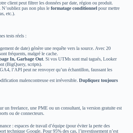
re client peut filtrer les données par date, région ou produit.
. N’oubliez pas non plus le
formatage conditionnel
pour mettre
, etc.).
es tests réels :
gement de date) génère une requête vers la source. Avec 20
ont fréquents, malgré le cache.
bage In, Garbage Out
. Si vos UTMs sont mal tagués, Looker
nt (BigQuery, scripts).
GA4, l’API peut ne renvoyer qu’un échantillon, faussant les
ification malencontreuse est irréversible.
Dupliquez toujours
ur un freelance, une PME ou un consultant, la version gratuite est
ports ou de connecteurs.
ance : espaces de travail d’équipe (pour éviter la perte des
pport technique Google. Pour 95% des cas, l’investissement n’est