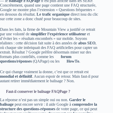
— le
balisage FAQPage
n’est plus affiché dans les SERP.
Concrètement, quand une page contient une FAQ structurée,
Google ne montre plus l’extension « Questions fréquentes »
en dessous du résultat.
Le trafic organique
direct issu du clic
sur cette zone a donc chuté pour beaucoup de sites.
Dans les faits, la firme de Mountain View a justifié ce retrait
par une volonté de
simplifier l’expérience utilisateur
et
d’éviter les « résultats encombrés » sur mobile. Soyons
réalistes : cette décision fait suite à des années de
abus SEO
,
où chaque site imbriquait des FAQ artificielles pour capter un
extrait. Résultat ? Google préfère désormais miser sur des
formats plus contrôlés, comme les
forum
questions/réponses
(QAPage) ou les
HowTo
.
Ce qui change vraiment la donne, c’est que ce retrait est
mondial et définitif
. Aucun espoir de retour. Mais faut-il pour
autant retirer immédiatement le balisage ? Non.
Faut-il conserver le balisage FAQPage ?
La réponse n’est pas un simple oui ou non.
Garder le
balisage
peut encore servir : il aide Google à
comprendre la
structure des questions-réponses
de votre page, ce qui peut