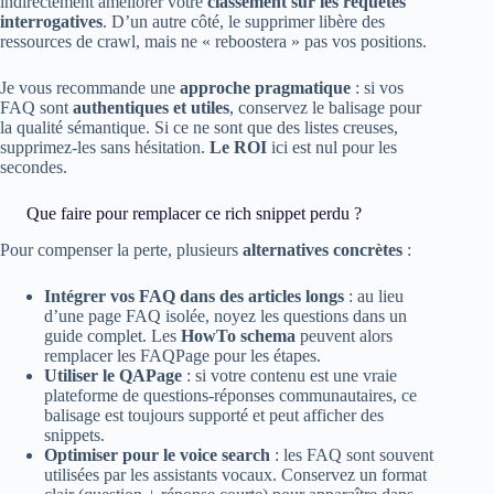
indirectement améliorer votre
classement sur les requêtes
interrogatives
. D’un autre côté, le supprimer libère des
ressources de crawl, mais ne « reboostera » pas vos positions.
Je vous recommande une
approche pragmatique
: si vos
FAQ sont
authentiques et utiles
, conservez le balisage pour
la qualité sémantique. Si ce ne sont que des listes creuses,
supprimez-les sans hésitation.
Le ROI
ici est nul pour les
secondes.
Que faire pour remplacer ce rich snippet perdu ?
Pour compenser la perte, plusieurs
alternatives concrètes
:
Intégrer vos FAQ dans des articles longs
: au lieu
d’une page FAQ isolée, noyez les questions dans un
guide complet. Les
HowTo schema
peuvent alors
remplacer les FAQPage pour les étapes.
Utiliser le QAPage
: si votre contenu est une vraie
plateforme de questions-réponses communautaires, ce
balisage est toujours supporté et peut afficher des
snippets.
Optimiser pour le voice search
: les FAQ sont souvent
utilisées par les assistants vocaux. Conservez un format