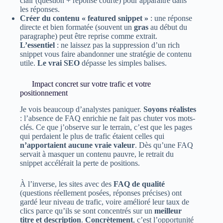
clair (question + réponse courte) pour apparaître dans
les réponses.
Créer du contenu « featured snippet »
: une réponse
directe et bien formatée (souvent un
gras
au début du
paragraphe) peut être reprise comme extrait.
L’essentiel
: ne laissez pas la suppression d’un rich
snippet vous faire abandonner une stratégie de contenu
utile.
Le vrai SEO
dépasse les simples balises.
Impact concret sur votre trafic et votre
positionnement
Je vois beaucoup d’analystes paniquer.
Soyons réalistes
: l’absence de FAQ enrichie ne fait pas chuter vos mots-
clés. Ce que j’observe sur le terrain, c’est que les pages
qui perdaient le plus de trafic étaient celles qui
n’apportaient aucune vraie valeur
. Dès qu’une FAQ
servait à masquer un contenu pauvre, le retrait du
snippet accélérait la perte de positions.
À l’inverse, les sites avec des
FAQ de qualité
(questions réellement posées, réponses précises) ont
gardé leur niveau de trafic, voire amélioré leur taux de
clics parce qu’ils se sont concentrés sur un
meilleur
titre et description
.
Concrètement
, c’est l’opportunité