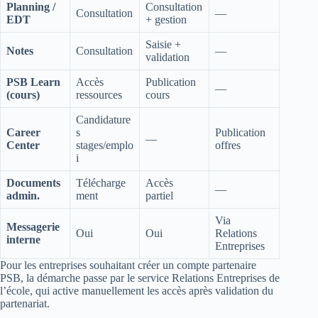
Planning /
Consultation
Consultation
—
EDT
+ gestion
Saisie +
Notes
Consultation
—
validation
PSB Learn
Accès
Publication
—
(cours)
ressources
cours
Candidature
Career
s
Publication
—
Center
stages/emplo
offres
i
Documents
Télécharge
Accès
—
admin.
ment
partiel
Via
Messagerie
Oui
Oui
Relations
interne
Entreprises
Pour les entreprises souhaitant créer un compte partenaire
PSB, la démarche passe par le service Relations Entreprises de
l’école, qui active manuellement les accès après validation du
partenariat.